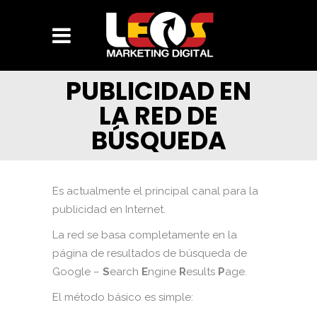
PUBLICIDAD EN
LA RED DE
BÚSQUEDA
Es actualmente el principal canal para la
publicidad en Internet.
La red se basa completamente en la
página de resultados de búsqueda de
Google –
S
earch
E
ngine
R
esults
P
age.
El método básico es simple: